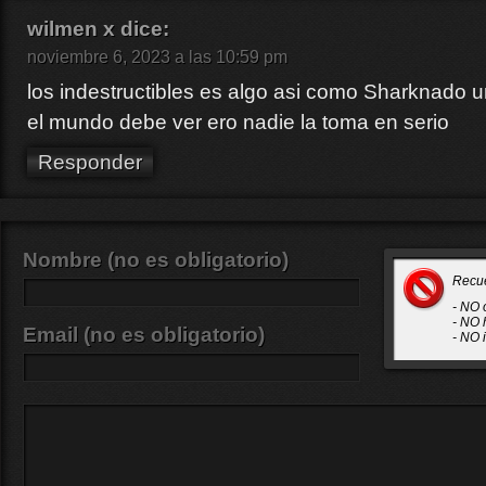
wilmen x
dice:
noviembre 6, 2023 a las 10:59 pm
los indestructibles es algo asi como Sharknado 
el mundo debe ver ero nadie la toma en serio
Responder
Nombre (no es obligatorio)
Recu
- NO 
- NO 
Email (no es obligatorio)
- NO 