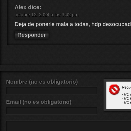
Alex
dice:
octubre 12, 2024 a las 3:42 pm
Deja de ponerle mala a todas, hdp desocupa
Responder
Nombre (no es obligatorio)
Recu
- NO 
- NO 
Email (no es obligatorio)
- NO 