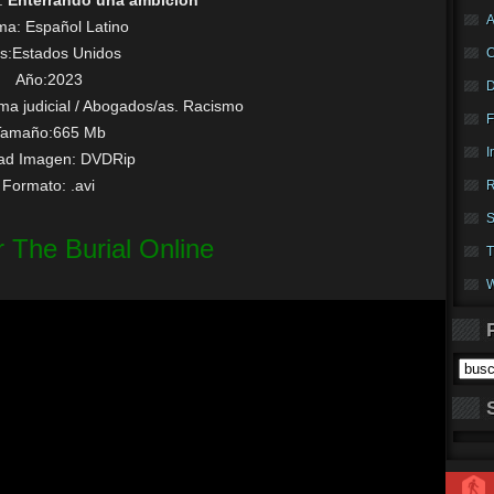
:
Enterrando una ambición
A
oma:
Español Latino
s:Estados Unidos
Año:2023
a judicial / Abogados/as. Racismo
F
Tamaño:665 Mb
I
dad Imagen: DVDRip
Formato: .avi
R
S
r The Burial Online
T
W