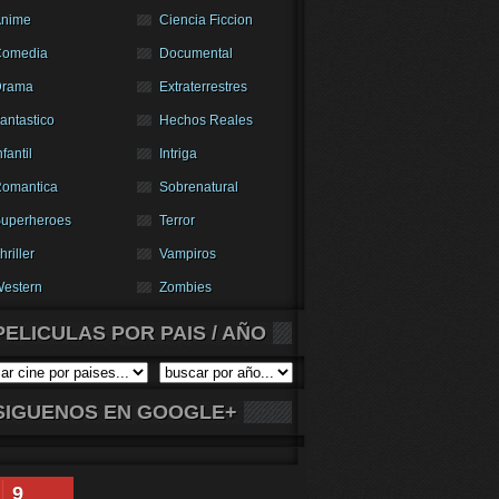
nime
Ciencia Ficcion
Comedia
Documental
Drama
Extraterrestres
antastico
Hechos Reales
nfantil
Intriga
omantica
Sobrenatural
uperheroes
Terror
hriller
Vampiros
estern
Zombies
PELICULAS POR PAIS / AÑO
SIGUENOS EN GOOGLE+
9