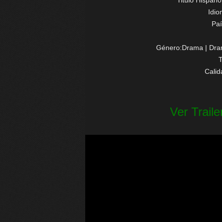
Titulo Hispano
Idi
Paí
Género:Drama | Dram
Cali
Ver Traile