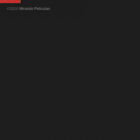
©2016
Mirando Peliculas