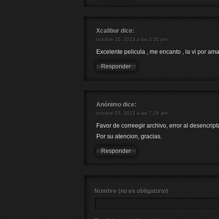
Xcalibur
dice:
octubre 25, 2023 a las 3:35 pm
Excelente pelicula , me encanto , la vi por a
Responder
Anónimo
dice:
octubre 25, 2023 a las 7:29 am
Favor de correegir archivo, error al desencripta
Por su atencion, gracias.
Responder
Nombre (no es obligatorio)