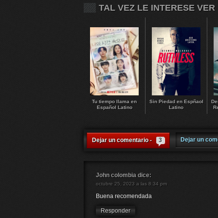
TAL VEZ LE INTERESE VER
Tu tiempo llama en
Sin Piedad en Espñaol
De
Español Latino
Latino
R
Dejar un com
Dejar un comentario -
3
John colombia
dice:
octubre 25, 2023 a las 8:34 pm
Buena recomendada
Responder