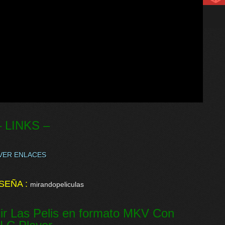
– LINKS –
VER ENLACES
SEÑA :
mirandopeliculas
ir Las Pelis en formato MKV Con