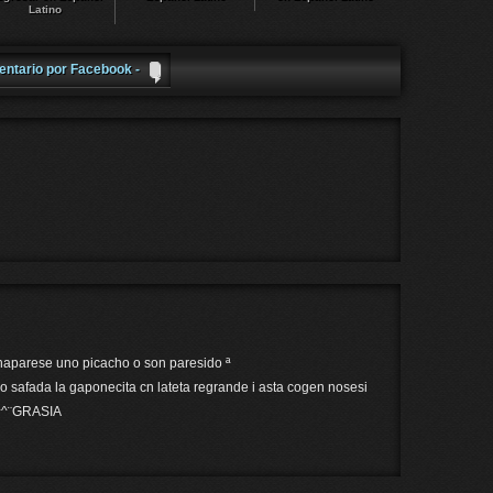
Latino
entario por Facebook -
haparese uno picacho o son paresido ª
io safada la gaponecita cn lateta regrande i asta cogen nosesi
 ^^¨GRASIA