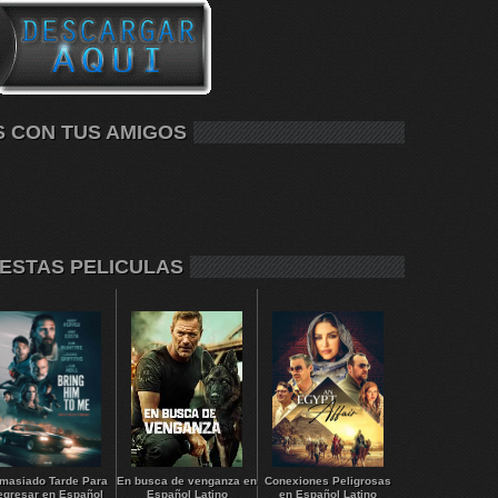
S CON TUS AMIGOS
 ESTAS PELICULAS
masiado Tarde Para
En busca de venganza en
Conexiones Peligrosas
egresar en Español
Español Latino
en Español Latino