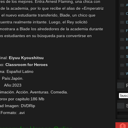
res de los mejores. Entra Arnest Flaming, una chica con
A
 de la academia, por lo que recibe el alias de «Emperatriz
 el nuevo estudiante transferido, Blade, un chico que
uentra realmente irritante. Luego, el Rey solicitó
mostrara a Blade los alrededores de la academia durante
F
 los estudiantes en su búsqueda para convertirse en
I
R
S
ginal:
Eiyuu Kyoushitsu
no:
Classroom for Heroes
T
oma:
Español Latino
W
País:Japón.
Año:2023
imación. Acción. Aventuras. Comedia.
rox por capitulo:186 Mb
dad Imagen: DVDRip
Formato: .avi