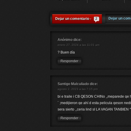
Dejar un com
Dejar un comentario -
2
Anónimo
dice:
enero 27, 2024 a las 11:01 am
? Buen día
Responder
Santigo Malculiado
dice:
agosto 2, 2023 a las 7:15 pm
bi e traile i CB QESON CHINo ,,meparede qe 
´ ;medijieron qe ahí d esta pelicula qeson ned
sera sierto ,,ceria lind sI LA VAGAN TANBIEN
Responder