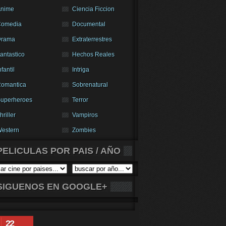
nime
Ciencia Ficcion
Comedia
Documental
Drama
Extraterrestres
antastico
Hechos Reales
nfantil
Intriga
omantica
Sobrenatural
uperheroes
Terror
hriller
Vampiros
estern
Zombies
PELICULAS POR PAIS / AÑO
SIGUENOS EN GOOGLE+
22