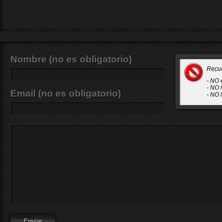
Nombre (no es obligatorio)
Recu
- NO 
- NO 
Email (no es obligatorio)
- NO 