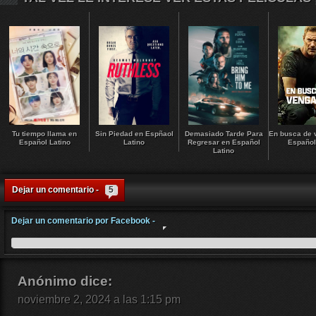
Tu tiempo llama en
Sin Piedad en Espñaol
Demasiado Tarde Para
En busca de 
Español Latino
Latino
Regresar en Español
Español
Latino
Dejar un comentario -
5
Dejar un comentario por Facebook -
Anónimo
dice:
noviembre 2, 2024 a las 1:15 pm