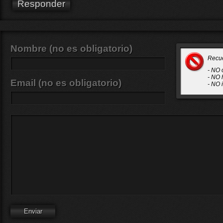
Responder
Nombre (no es obligatorio)
Recu
- NO 
- NO 
Email (no es obligatorio)
- NO 