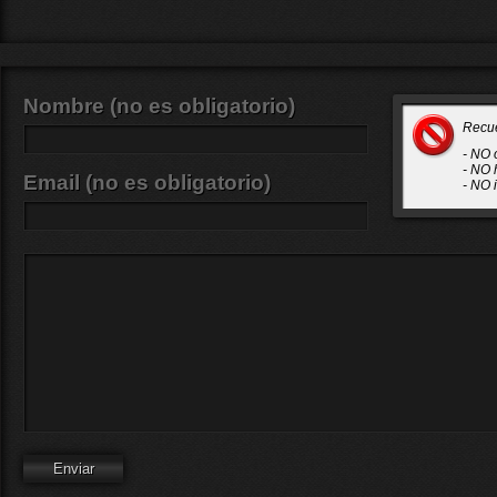
Nombre (no es obligatorio)
Recu
- NO 
- NO 
Email (no es obligatorio)
- NO 