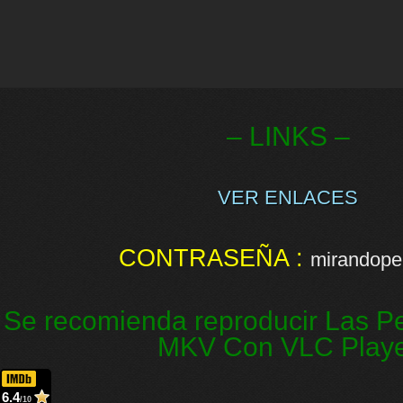
– LINKS –
VER ENLACES
CONTRASEÑA :
mirandopel
Se recomienda reproducir Las Pe
MKV Con VLC Play
6.4
/10