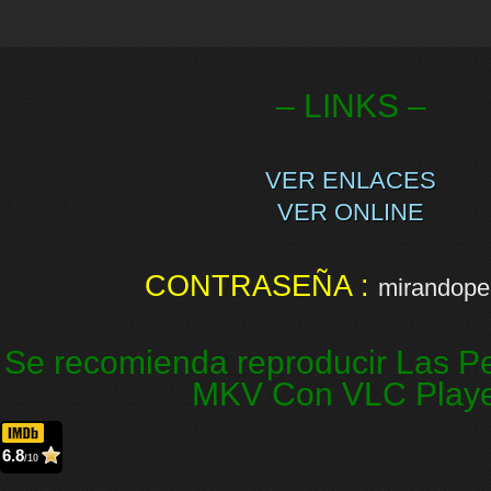
– LINKS –
VER ENLACES
VER ONLINE
CONTRASEÑA :
mirandopel
Se recomienda reproducir Las Pe
MKV Con VLC Play
6.8
/10