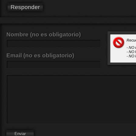
Responder
Nombre (no es obligatorio)
Recu
- NO 
- NO 
Email (no es obligatorio)
- NO 