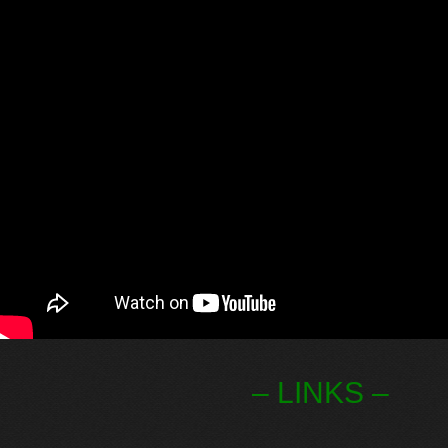
– LINKS –