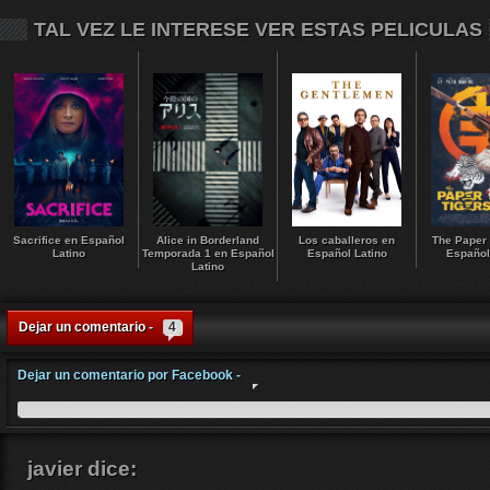
TAL VEZ LE INTERESE VER ESTAS PELICULAS
Sacrifice en Español
Alice in Borderland
Los caballeros en
The Paper 
Latino
Temporada 1 en Español
Español Latino
Español
Latino
Dejar un comentario -
4
Dejar un comentario por Facebook -
javier
dice: