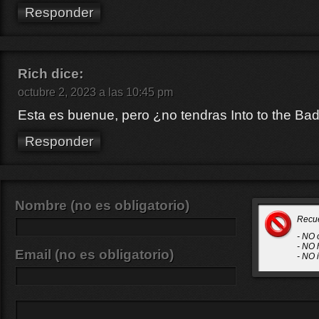
Responder
Rich
dice:
octubre 2, 2023 a las 10:45 pm
Esta es buenue, pero ¿no tendras Into to the Ba
Responder
Nombre (no es obligatorio)
Recu
- NO 
- NO 
Email (no es obligatorio)
- NO 