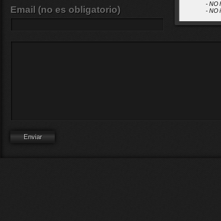
- NO 
Email (no es obligatorio)
- NO 