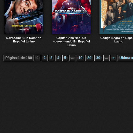
Novocaine: Sin Dolor en
Capitán América: Un
Codigo Negro en Espa
Español Latino
nuevo mundo En Español
Latino
Latino
Página 1 de 180
1
2
3
4
5
...
10
20
30
...
»
Última 