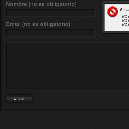
Nombre (no es obligatorio)
Recu
- NO 
- NO 
Email (no es obligatorio)
- NO 