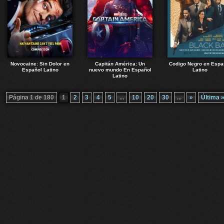
Novocaine: Sin Dolor en
Capitán América: Un
Codigo Negro en Espa
Español Latino
nuevo mundo En Español
Latino
Latino
Página 1 de 180
1
2
3
4
5
...
10
20
30
...
»
Última 