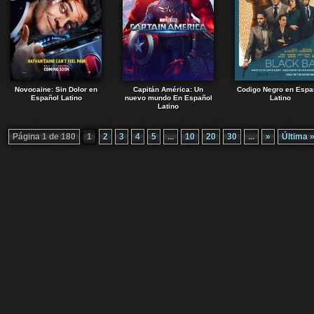
Novocaine: Sin Dolor en
Capitán América: Un
Codigo Negro en Espa
Español Latino
nuevo mundo En Español
Latino
Latino
Página 1 de 180
1
2
3
4
5
...
10
20
30
...
»
Última 