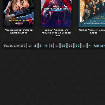
Novocaine: Sin Dolor en
Capitán América: Un
Codigo Negro en Espa
Español Latino
nuevo mundo En Español
Latino
Latino
Página 1 de 180
1
2
3
4
5
...
10
20
30
...
»
Última 