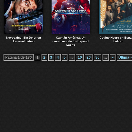
Novocaine: Sin Dolor en
Capitán América: Un
Codigo Negro en Espa
Español Latino
nuevo mundo En Español
Latino
Latino
Página 1 de 180
1
2
3
4
5
...
10
20
30
...
»
Última 