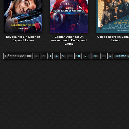
Novocaine: Sin Dolor en
Capitán América: Un
Codigo Negro en Espa
Español Latino
nuevo mundo En Español
Latino
Latino
Página 1 de 180
1
2
3
4
5
...
10
20
30
...
»
Última 