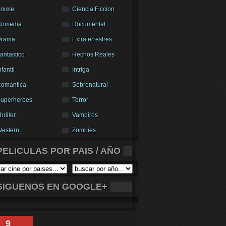
nime
Ciencia Ficcion
Comedia
Documental
Drama
Extraterrestres
antastico
Hechos Reales
nfantil
Intriga
omantica
Sobrenatural
uperheroes
Terror
hriller
Vampiros
estern
Zombies
PELICULAS POR PAIS / AÑO
SIGUENOS EN GOOGLE+
9