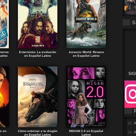
S
imeros
Exterminio: La evolución
Jurassic World: Renace
atino
en Español Latino
en Español Latino
SIG
A
ds en
Cómo entrenar a tu dragón
M3GAN 2.0 en Español
A
o
en Español Latino
Latino