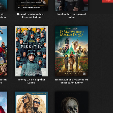
e de
Rescate implacable en
Implacable en Español
atino
Español Latino
Latino
ecraft
Mickey 17 en Español
El maravilloso mago de oz
no
Latino
en Español Latino