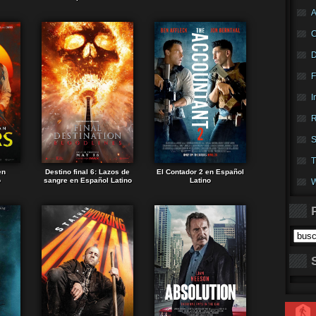
A
F
I
R
S
T
en
Destino final 6: Lazos de
El Contador 2 en Español
o
sangre en Español Latino
Latino
W