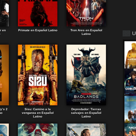
r en
Primate en Español Latino
Tron Ares en Español
U
o
Latino
dy’s 2
Sisu: Camino a la
Depredador: Tierras
no
venganza en Español
salvajes en Español
Latino
Latino