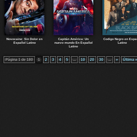
Novocaine: Sin Dolor en
Capitán América: Un
Codigo Negro en Espa
Español Latino
nuevo mundo En Español
Latino
Latino
Página 1 de 180
1
2
3
4
5
...
10
20
30
...
»
Última 