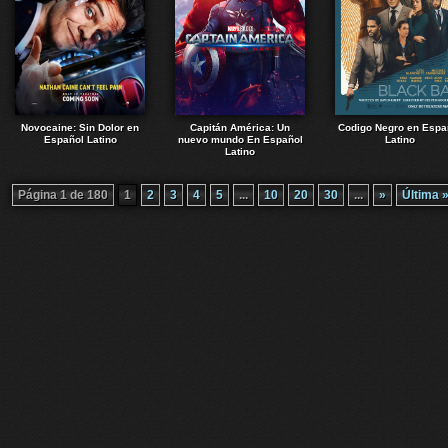
Novocaine: Sin Dolor en
Capitán América: Un
Codigo Negro en Espa
Español Latino
nuevo mundo En Español
Latino
Latino
Página 1 de 180
1
2
3
4
5
...
10
20
30
...
»
Última 