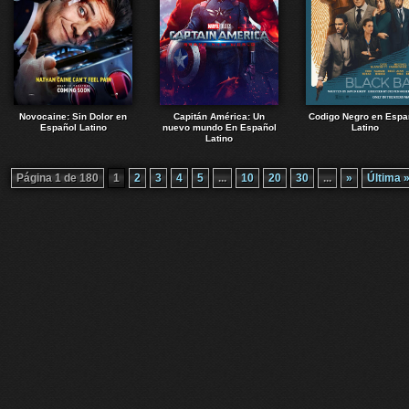
Novocaine: Sin Dolor en
Capitán América: Un
Codigo Negro en Espa
Español Latino
nuevo mundo En Español
Latino
Latino
Página 1 de 180
1
2
3
4
5
...
10
20
30
...
»
Última 