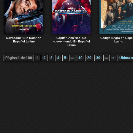
Novocaine: Sin Dolor en
Capitán América: Un
Codigo Negro en Espa
Español Latino
nuevo mundo En Español
Latino
Latino
Página 1 de 180
1
2
3
4
5
...
10
20
30
...
»
Última 