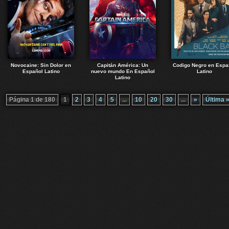
Novocaine: Sin Dolor en
Capitán América: Un
Codigo Negro en Espa
Español Latino
nuevo mundo En Español
Latino
Latino
Página 1 de 180
1
2
3
4
5
...
10
20
30
...
»
Última 