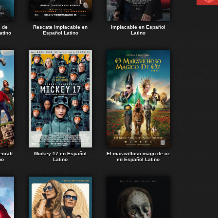
e de
Rescate implacable en
Implacable en Español
atino
Español Latino
Latino
ecraft
Mickey 17 en Español
El maravilloso mago de oz
no
Latino
en Español Latino