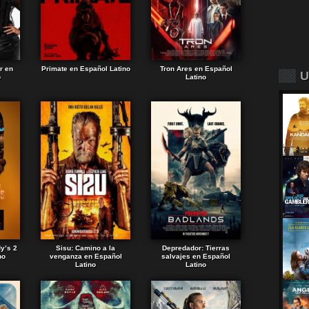
r en
Primate en Español Latino
Tron Ares en Español
U
o
Latino
dy’s 2
Sisu: Camino a la
Depredador: Tierras
no
venganza en Español
salvajes en Español
Latino
Latino