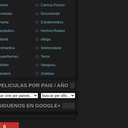
nime
Ciencia Ficcion
Comedia
Documental
Drama
Extraterrestres
antastico
Hechos Reales
nfantil
Intriga
omantica
Sobrenatural
uperheroes
Terror
hriller
Vampiros
estern
Zombies
PELICULAS POR PAIS / AÑO
SIGUENOS EN GOOGLE+
6