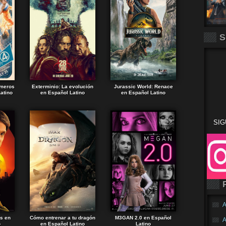
S
imeros
Exterminio: La evolución
Jurassic World: Renace
atino
en Español Latino
en Español Latino
SIG
A
ds en
Cómo entrenar a tu dragón
M3GAN 2.0 en Español
A
o
en Español Latino
Latino