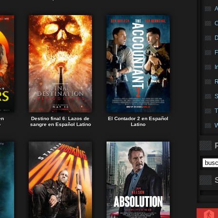
A
F
I
R
S
T
en
Destino final 6: Lazos de
El Contador 2 en Español
o
sangre en Español Latino
Latino
W