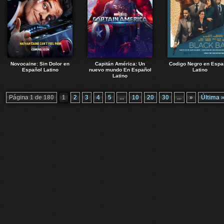
Novocaine: Sin Dolor en
Capitán América: Un
Codigo Negro en Espa
Español Latino
nuevo mundo En Español
Latino
Latino
Página 1 de 180
1
2
3
4
5
...
10
20
30
...
»
Última 