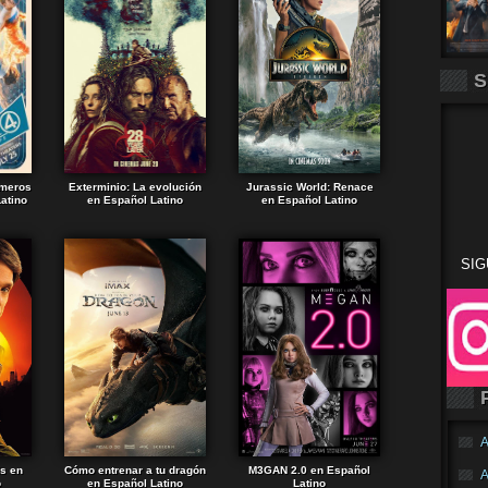
S
imeros
Exterminio: La evolución
Jurassic World: Renace
atino
en Español Latino
en Español Latino
SIG
A
ds en
Cómo entrenar a tu dragón
M3GAN 2.0 en Español
A
o
en Español Latino
Latino