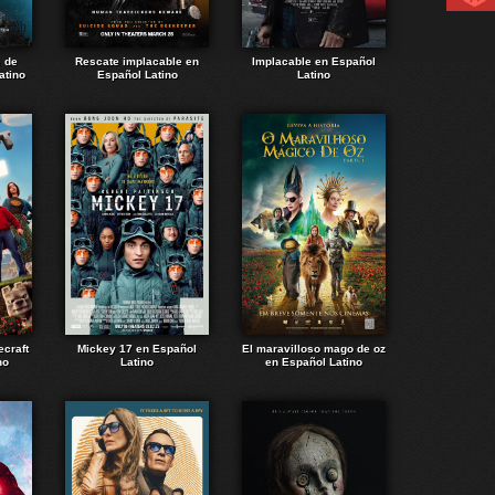
e de
Rescate implacable en
Implacable en Español
atino
Español Latino
Latino
ecraft
Mickey 17 en Español
El maravilloso mago de oz
no
Latino
en Español Latino