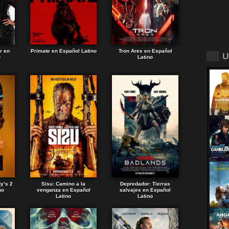
r en
Primate en Español Latino
Tron Ares en Español
U
o
Latino
dy’s 2
Sisu: Camino a la
Depredador: Tierras
no
venganza en Español
salvajes en Español
Latino
Latino