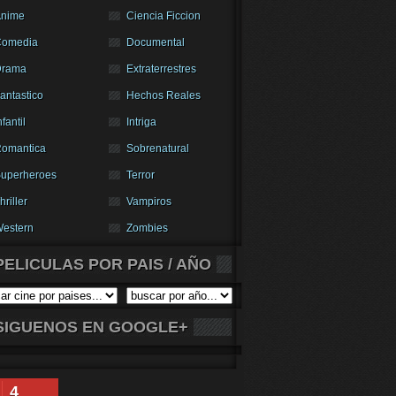
nime
Ciencia Ficcion
Comedia
Documental
Drama
Extraterrestres
antastico
Hechos Reales
nfantil
Intriga
omantica
Sobrenatural
uperheroes
Terror
hriller
Vampiros
estern
Zombies
PELICULAS POR PAIS / AÑO
SIGUENOS EN GOOGLE+
4