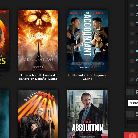
A
F
I
R
S
T
en
Destino final 6: Lazos de
El Contador 2 en Español
o
sangre en Español Latino
Latino
W