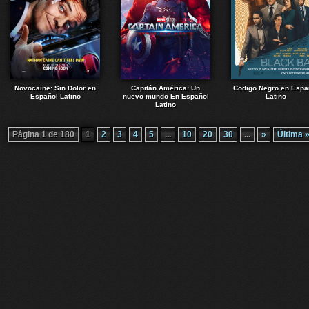
Novocaine: Sin Dolor en
Capitán América: Un
Codigo Negro en Espa
Español Latino
nuevo mundo En Español
Latino
Latino
Página 1 de 180
1
2
3
4
5
...
10
20
30
...
»
Última 