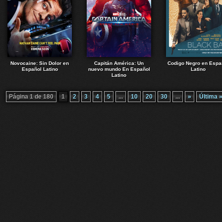
Novocaine: Sin Dolor en
Capitán América: Un
Codigo Negro en Espa
Español Latino
nuevo mundo En Español
Latino
Latino
Página 1 de 180
1
2
3
4
5
...
10
20
30
...
»
Última 