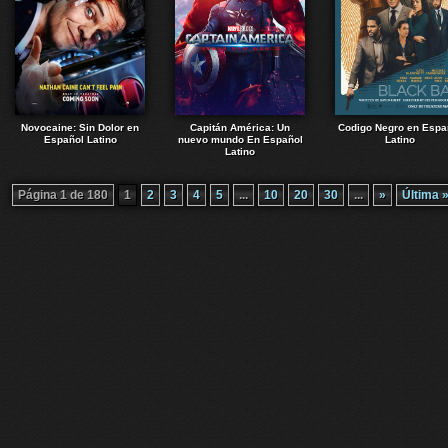
Novocaine: Sin Dolor en
Capitán América: Un
Codigo Negro en Espa
Español Latino
nuevo mundo En Español
Latino
Latino
Página 1 de 180
1
2
3
4
5
...
10
20
30
...
»
Última 