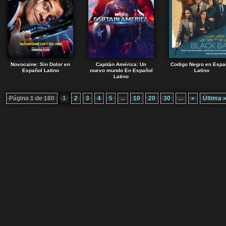
Novocaine: Sin Dolor en
Capitán América: Un
Codigo Negro en Espa
Español Latino
nuevo mundo En Español
Latino
Latino
Página 1 de 180
1
2
3
4
5
...
10
20
30
...
»
Última 