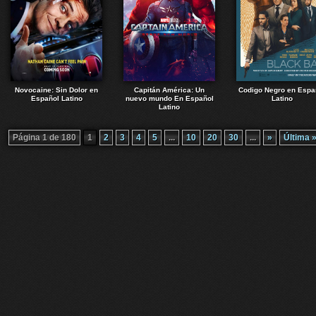
Novocaine: Sin Dolor en
Capitán América: Un
Codigo Negro en Espa
Español Latino
nuevo mundo En Español
Latino
Latino
Página 1 de 180
1
2
3
4
5
...
10
20
30
...
»
Última 