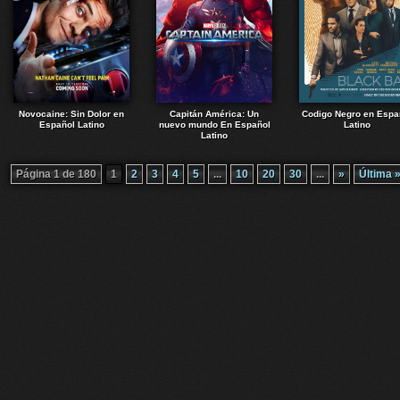
Novocaine: Sin Dolor en
Capitán América: Un
Codigo Negro en Espa
Español Latino
nuevo mundo En Español
Latino
Latino
Página 1 de 180
1
2
3
4
5
...
10
20
30
...
»
Última 