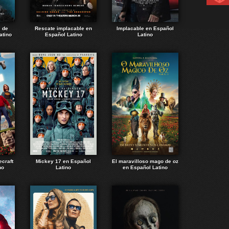
e de
Rescate implacable en
Implacable en Español
atino
Español Latino
Latino
ecraft
Mickey 17 en Español
El maravilloso mago de oz
no
Latino
en Español Latino