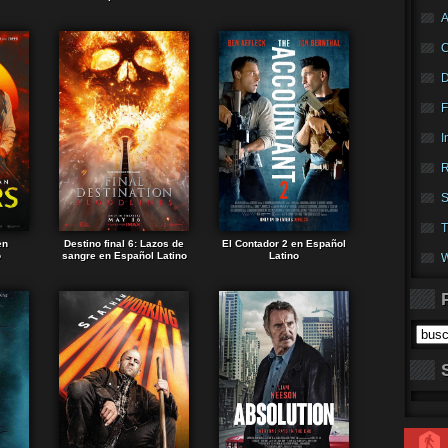
A
F
I
R
S
T
en
Destino final 6: Lazos de
El Contador 2 en Español
o
sangre en Español Latino
Latino
W