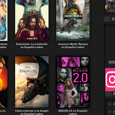
S
imeros
Exterminio: La evolución
Jurassic World: Renace
atino
en Español Latino
en Español Latino
SIG
A
ds en
Cómo entrenar a tu dragón
M3GAN 2.0 en Español
A
o
en Español Latino
Latino