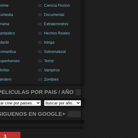
nime
Ciencia Ficcion
Comedia
Documental
Drama
Extraterrestres
antastico
Hechos Reales
nfantil
Intriga
omantica
Sobrenatural
uperheroes
Terror
hriller
Vampiros
estern
Zombies
PELICULAS POR PAIS / AÑO
SIGUENOS EN GOOGLE+
3