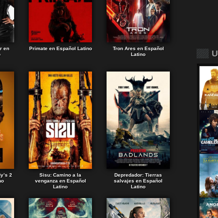
r en
Primate en Español Latino
Tron Ares en Español
U
o
Latino
dy’s 2
Sisu: Camino a la
Depredador: Tierras
no
venganza en Español
salvajes en Español
Latino
Latino