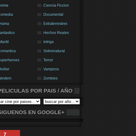
nime
Ciencia Ficcion
Comedia
Documental
Drama
Extraterrestres
antastico
Hechos Reales
nfantil
Intriga
omantica
Sobrenatural
uperheroes
Terror
hriller
Vampiros
estern
Zombies
PELICULAS POR PAIS / AÑO
SIGUENOS EN GOOGLE+
7