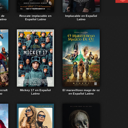
e de
Rescate implacable en
Implacable en Español
atino
Español Latino
Latino
ecraft
Mickey 17 en Español
El maravilloso mago de oz
no
Latino
en Español Latino