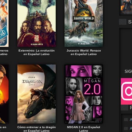
S
imeros
Exterminio: La evolución
Jurassic World: Renace
atino
en Español Latino
en Español Latino
SIG
A
ds en
Cómo entrenar a tu dragón
M3GAN 2.0 en Español
A
o
en Español Latino
Latino