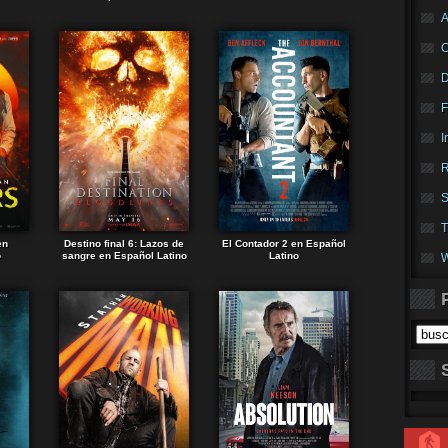
A
F
I
R
S
T
en
Destino final 6: Lazos de
El Contador 2 en Español
o
sangre en Español Latino
Latino
W