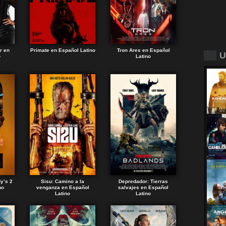
r en
Primate en Español Latino
Tron Ares en Español
U
o
Latino
dy’s 2
Sisu: Camino a la
Depredador: Tierras
no
venganza en Español
salvajes en Español
Latino
Latino