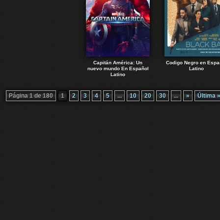
Capitán América: Un
Codigo Negro en Espa
nuevo mundo En Español
Latino
Latino
Página 1 de 180
1
2
3
4
5
...
10
20
30
...
»
Última 