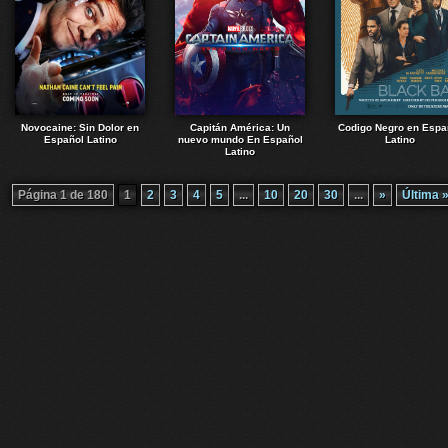
Novocaine: Sin Dolor en
Capitán América: Un
Codigo Negro en Espa
Español Latino
nuevo mundo En Español
Latino
Latino
Página 1 de 180
1
2
3
4
5
...
10
20
30
...
»
Última 