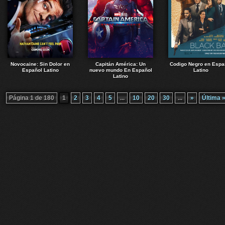
Novocaine: Sin Dolor en
Capitán América: Un
Codigo Negro en Espa
Español Latino
nuevo mundo En Español
Latino
Latino
Página 1 de 180
1
2
3
4
5
...
10
20
30
...
»
Última 