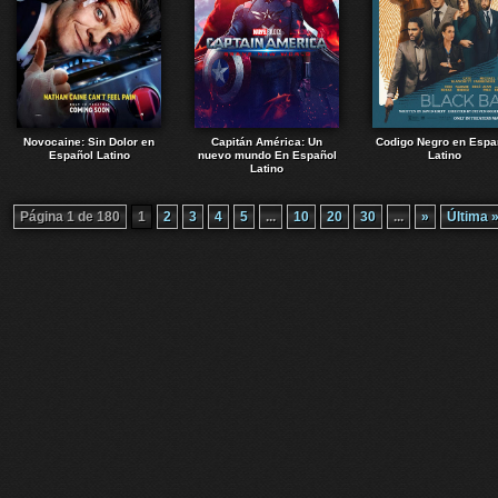
Novocaine: Sin Dolor en
Capitán América: Un
Codigo Negro en Espa
Español Latino
nuevo mundo En Español
Latino
Latino
Página 1 de 180
1
2
3
4
5
...
10
20
30
...
»
Última 