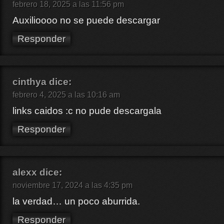
febrero 18, 2025 a las 11:56 pm
Auxilioooo no se puede descargar
Responder
cinthya
dice:
febrero 4, 2025 a las 10:16 am
links caidos :c no pude descargala
Responder
alexx
dice:
noviembre 17, 2024 a las 4:35 pm
la verdad… un poco aburrida.
Responder