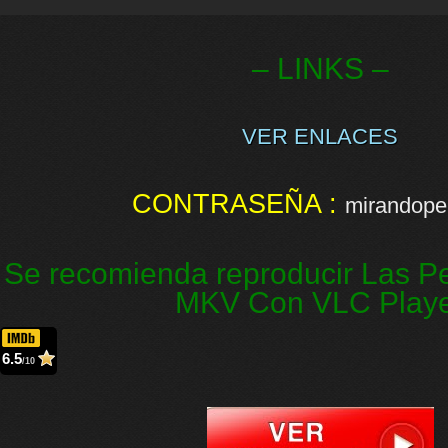
– LINKS –
VER ENLACES
CONTRASEÑA :
mirandopel
Se recomienda reproducir Las Pe
MKV Con VLC Play
6.5
/10