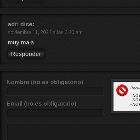
adri
dice:
noviembre 11, 2024 a las 2:40 am
muy mala
Responder
Nombre (no es obligatorio)
Recu
- NO 
- NO 
Email (no es obligatorio)
- NO 