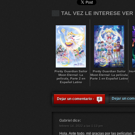
TAL VEZ LE INTERESE VER
Pretty Guardian Sailor
Pretty Guardian Sailor
Inu-
Moon Eternal: La
Moon Eternal: La película
película, Parte 2 en
Parte 1 en Español Latino
Español Latino
Dejar un com
Dejar un comentario -
4
Gabriel
dice:
febrero 14, 2022 a las 1:13 pm
Hola. Ante todo, mil gracias por las películas.