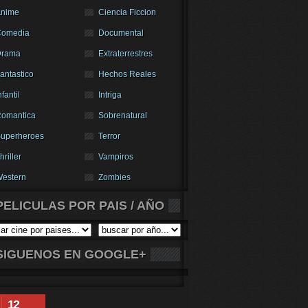
nime
Ciencia Ficcion
Comedia
Documental
Drama
Extraterrestres
antastico
Hechos Reales
nfantil
Intriga
omantica
Sobrenatural
uperheroes
Terror
hriller
Vampiros
estern
Zombies
PELICULAS POR PAIS / AÑO
SIGUENOS EN GOOGLE+
12