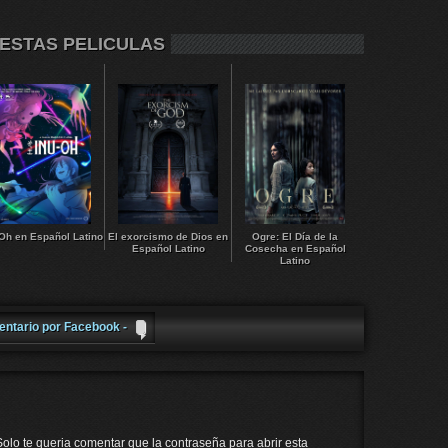
 ESTAS PELICULAS
Oh en Español Latino
El exorcismo de Dios en
Ogre: El Día de la
Español Latino
Cosecha en Español
Latino
entario por Facebook -
 Solo te queria comentar que la contraseña para abrir esta