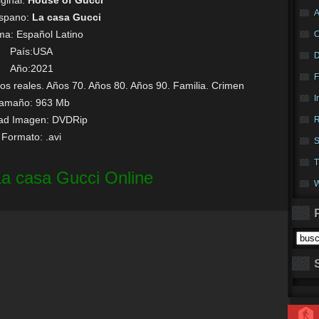
iginal:
House of Gucci
A
ispano:
La casa Gucci
oma:
Español Latino
País:USA
Año:2021
F
 reales. Años 70. Años 80. Años 90. Familia. Crimen
I
amaño: 963 Mb
dad Imagen: DVDRip
R
Formato: .avi
S
T
 La casa Gucci Online
W