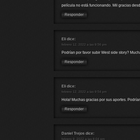
película no está funcionando. Mil gracias desd
Responder
Eli
dice:
febrero 12, 2022 a las 9:56 pm
Podrían por favor subir West side story? Much
Responder
Eli
dice:
febrero 12, 2022 a las 9:54 pm
Hola! Muchas gracias por sus aportes. Podrían
Responder
Daniel Trejos
dice:
febrero 9, 2022 a las 8:04 pm