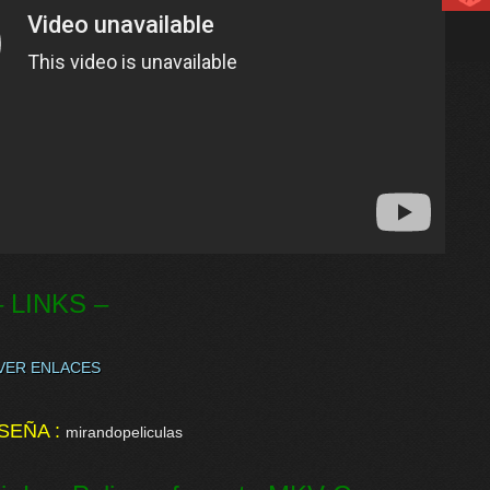
– LINKS –
VER ENLACES
SEÑA :
mirandopeliculas