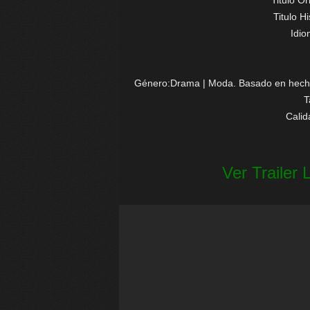
Titulo Or
Titulo H
Idi
Género:Drama | Moda. Basado en hechos
T
Cali
Ver Trailer