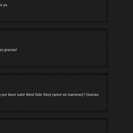
e ya.
as gracias!
 por favor subir West Side Story (amor sin barreras)? Gracias