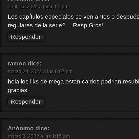
abril 15, 2022 a las 6:05 pm
Los capítulos especiales se ven antes o después
regulares de la serie?… Resp Grcs!
Responder
ramon
dice:
marzo 24, 2022 a las 8:07 pm
hola los liks de mega estan caidos podrian resubir
gracias
Responder
Anónimo
dice:
marzo 3, 2022 a las 1:15 am