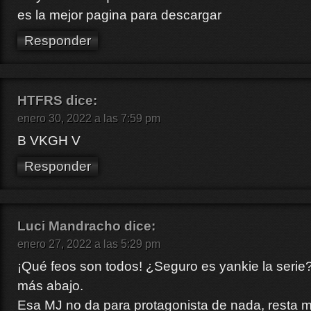
es la mejor pagina para descargar
Responder
HTFRS
dice:
enero 30, 2022 a las 7:59 pm
B VKGH V
Responder
Luci Mandracho
dice:
enero 27, 2022 a las 5:29 pm
¡Qué feos son todos! ¿Seguro es yankie la serie
más abajo.
Esa MJ no da para protagonista de nada, resta 