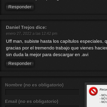
Responder
Daniel Trejos
dice:
enero 27, 2022 a las 12:42 pm
Uff man, subiste hasta los capítulos especiales, 
gracias por el tremendo trabajo que vienes hacie
sin duda la mejor para descargar en .avi
Responder
Nombre (no es obligatorio)
Recu
- NO 
- NO 
Email (no es obligatorio)
- NO 