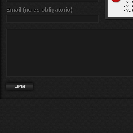
- NO 
- NO 
Email (no es obligatorio)
- NO 