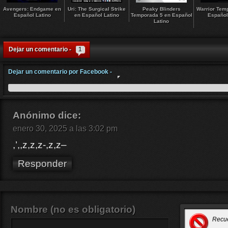
Avengers: Endgame en
Uri: The Surgical Strike
Peaky Blinders
Warrior Tem
Español Latino
en Español Latino
Temporada 5 en Español
Español
Latino
Dejar un comentario -
1
Dejar un comentario por Facebook -
Anónimo
dice:
enero 30, 2025 a las 3:02 pm
,’,,z,z,z-,z,z–
Responder
Nombre (no es obligatorio)
Recu