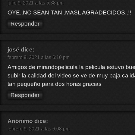
julio 9, 2021 a las 5:38 pm
OYE..NO SEAN TAN .MASL AGRADECIDOS..!!
Responder
josé
dice:
febrero 9, 2021 a las 6:10 pm
Amigos de mirandopelicula la pelicula estuvo b
subir la calidad del video se ve de muy baja cali
tan pequeño para dos horas gracias
Responder
Anónimo
dice:
febrero 9, 2021 a las 6:08 pm