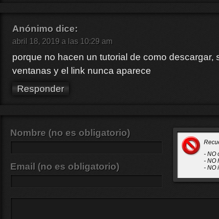
Anónimo
dice:
abril 18, 2019 a las 10:29 am
porque no hacen un tutorial de como descargar,
ventanas y el link nunca aparece
Responder
Nombre (no es obligatorio)
Recu
- NO 
- NO 
Email (no es obligatorio)
- NO 