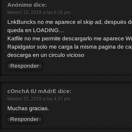
Anónimo
dice:
febrero 15, 2019 a las 6:26 pm
LnkBuncks no me aparece el skip ad, después de
queda en LOADING…
Katfile no me permite descargarlo me aparece W
Rapidgator solo me carga la misma pagina de c
descarga en un circulo vicioso
Responder
cOnchA tU mAdrE
dice:
febrero 15, 2019 a las 4:37 pm
Muchas gracias.
Responder