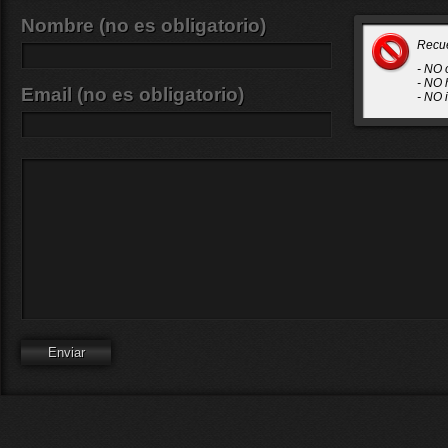
Nombre (no es obligatorio)
Recu
- NO 
- NO 
Email (no es obligatorio)
- NO 