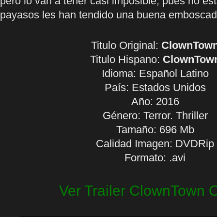
pero lo van a tener casi imposible, pues no es
payasos les han tendido una buena emboscad
Titulo Original:
ClownTow
Titulo Hispano:
ClownTow
Idioma:
Español Latino
País: Estados Unidos
Año: 2016
Género: Terror. Thriller
Tamaño: 696 Mb
Calidad Imagen: DVDRip
Formato: .avi
Ver Trailer ClownTown O