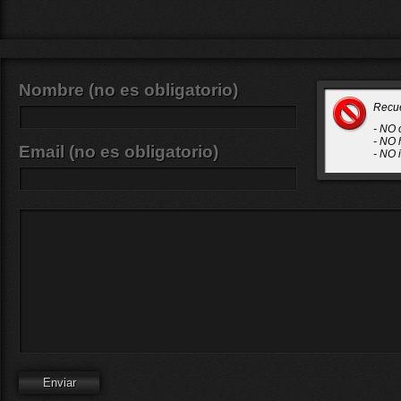
Nombre (no es obligatorio)
Recu
- NO 
- NO 
Email (no es obligatorio)
- NO 