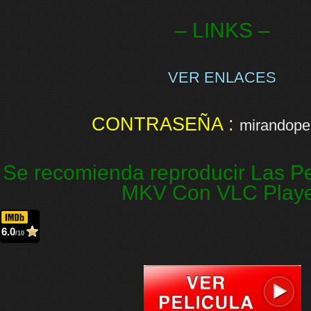
– LINKS –
VER ENLACES
CONTRASEÑA :
mirandopel
Se recomienda reproducir Las Pe
MKV Con VLC Play
6.0
/10