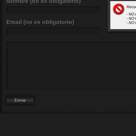
Nombre (no es obligatorio)
Recu
- NO 
- NO 
Email (no es obligatorio)
- NO 