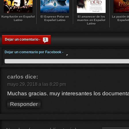
Kung-fusión en Español
El Expreso Polar en
El amanecer de los
La pasión d
Latino
Español Latino
muertos en Español
Español
Latino
Dejar un comentario -
1
Dejar un comentario por Facebook -
carlos
dice:
mayo 29, 2018 a las 8:20 pm
Muchas gracias. muy interesantes los document
Responder