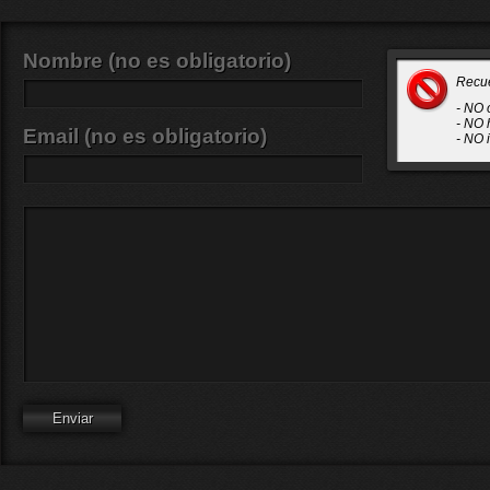
Nombre (no es obligatorio)
Recu
- NO 
- NO 
Email (no es obligatorio)
- NO 