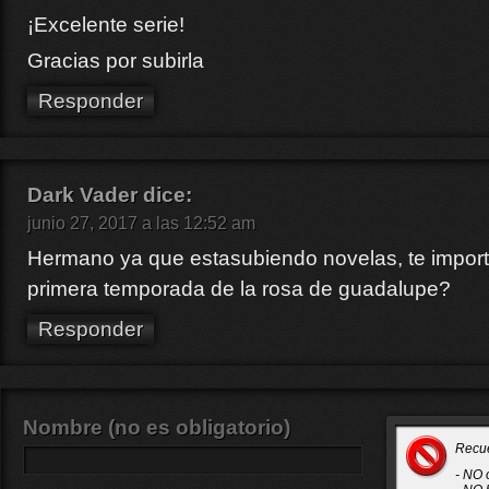
¡Excelente serie!
Gracias por subirla
Responder
Dark Vader
dice:
junio 27, 2017 a las 12:52 am
Hermano ya que estasubiendo novelas, te importa
primera temporada de la rosa de guadalupe?
Responder
Nombre (no es obligatorio)
Recu
- NO 