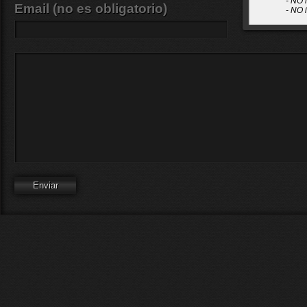
- NO 
Email (no es obligatorio)
- NO 