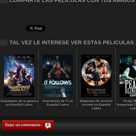
COMPARTE LAS PELICULAS CON TUS AMIGOS
TAL VEZ LE INTERESE VER ESTAS PELICULAS
Guardianes de la galaxia
Esta Detrás de Ti en
Kingsman: El servicio
Peaky B
en Español Latino
Español Latino
secreto en Español
Temporada 2
Latino
Lat
Dejar un comentario -
8