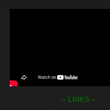
– LINKS –