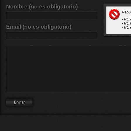
Nombre (no es obligatorio)
Recu
- NO 
- NO 
Email (no es obligatorio)
- NO 